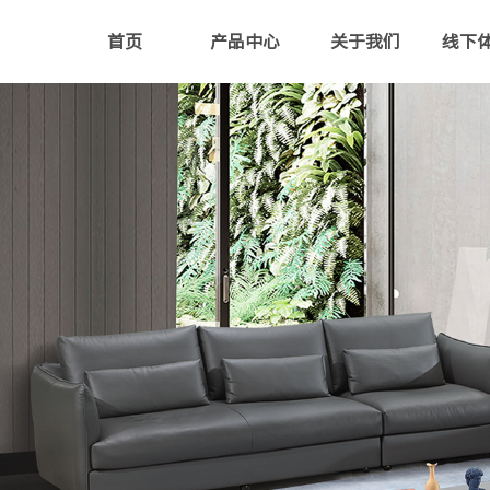
首页
产品中心
关于我们
线下
首页
产品中心
关于我们
线下体验店