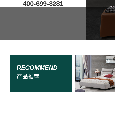
400-699-8281
RECOMMEND
产品推荐