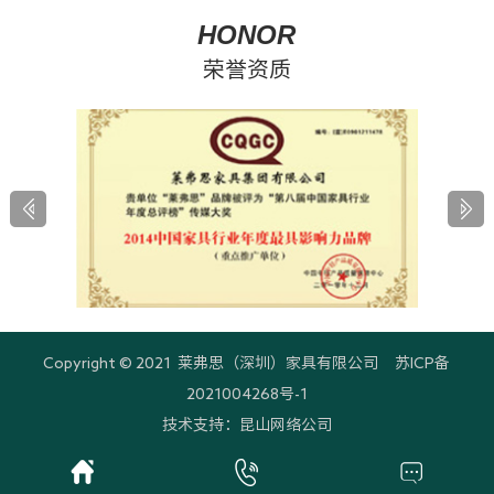
2019
弗思服务过的客户，300+家具品牌店，
HONOR
600+家具畅销城市和地区
荣誉资质
20
20年软体家具设计制造经验，98560名莱
07
弗思服务过的客户，300+家具品牌店，
600+家具畅销城市和地区
20
莱弗思家居举办全国首届“金牌导购”培
08
训，引领家居前沿
Copyright © 2021 莱弗思（深圳）家具有限公司
苏ICP备
20
2021004268号-1
莱弗思家居获得“中国名优产品”、“中国绿
09
技术支持：
昆山网络公司
色环保产品”